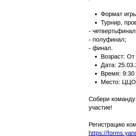
Формат игры
Турнир, пров
- четвертьфинал
- полуфинал;
- финал.
Возраст: От
Дата: 25.03
Время: 9:30
Место: ЦЦОД
Собери команду 
участие!
Регистрацию ко
https://forms.ya