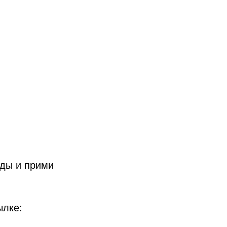
нды и прими
ылке: