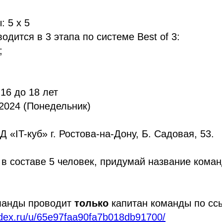
: 5 x 5
одится в 3 этапа по системе Best of 3:
;
 16 до 18 лет
.2024 (Понедельник)
 «IT-куб» г. Ростова-на-Дону, Б. Садовая, 53.
в составе 5 человек, придумай название кома
манды проводит
только
капитан команды по сс
ndex.ru/u/65e97faa90fa7b018db91700/