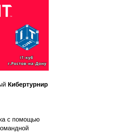
ный
Кибертурнир
ика с помощью
командной