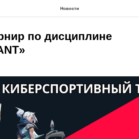
Новости
рнир по дисциплине
ANT»