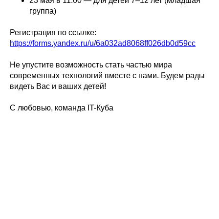
23 мая в 11:00 — для детей 7–12 лет (младшая
группа)
Регистрация по ссылке:
https://forms.yandex.ru/u/6a032ad8068ff026db0d59cc
Не упустите возможность стать частью мира
современных технологий вместе с нами. Будем рады
видеть Вас и ваших детей!
С любовью, команда IT-Куба
Tilda
Made on